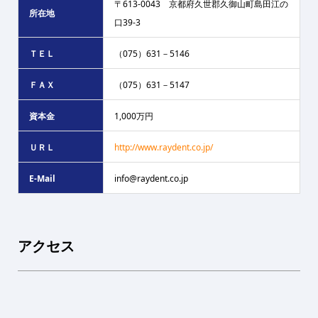
〒613-0043 京都府久世郡久御山町島田江の
所在地
口39-3
ＴＥＬ
（075）631－5146
ＦＡＸ
（075）631－5147
資本金
1,000万円
ＵＲＬ
http://www.raydent.co.jp/
E-Mail
info@raydent.co.jp
アクセス